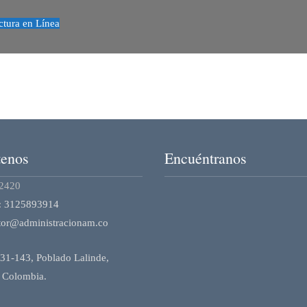
tura en Línea
tenos
Encuéntranos
 2420
:
3125893914
tor@administracionam.co
 31-143, Poblado Lalinde,
 Colombia.