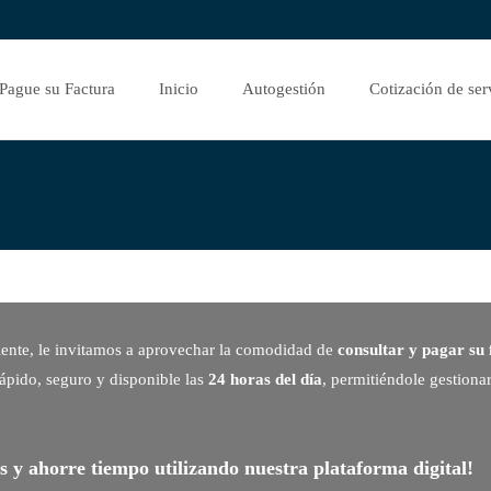
tar
Pague su Factura
Inicio
Autogestión
Cotización de ser
tenido
iente, le invitamos a aprovechar la comodidad de
consultar y pagar su 
rápido, seguro y disponible las
24 horas del día
, permitiéndole gestiona
as y ahorre tiempo utilizando nuestra plataforma digital!