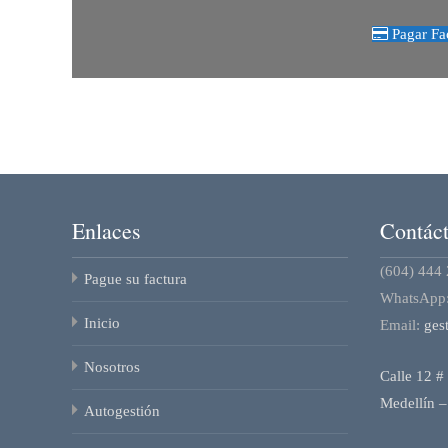
Pagar Fac
Enlaces
Contác
(604) 444
Pague su factura
WhatsApp
Inicio
Email:
ges
Nosotros
Calle 12 #
Medellín –
Autogestión