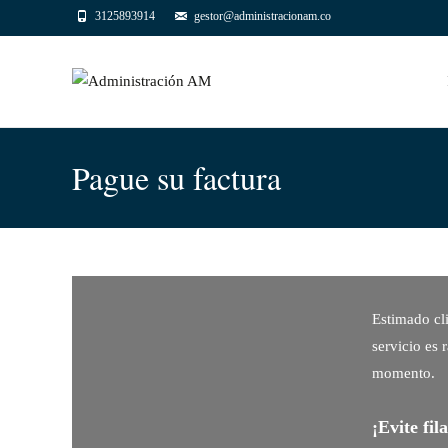
3125893914
gestor@administracionam.co
Sal
al
con
Pague su factura
Estimado cl
servicio es 
momento.
¡Evite fil